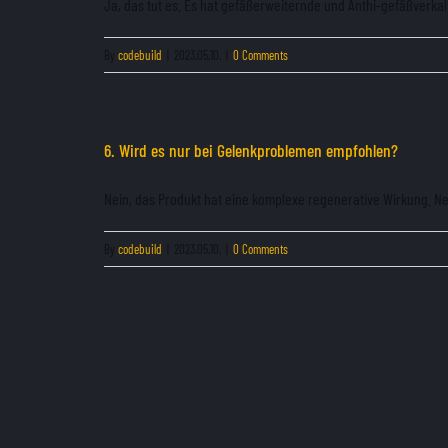
Ja, das tut es. Es hat gefäßerweiternde und Anthi-gefäßverkal
By
codebuild
|
2023.05.10.
|
0 Comments
6. Wird es nur bei Gelenkproblemen empfohlen?
Nein, das Produkt hat eine komplexe regenerative Wirkung. Neb
By
codebuild
|
2023.05.10.
|
0 Comments