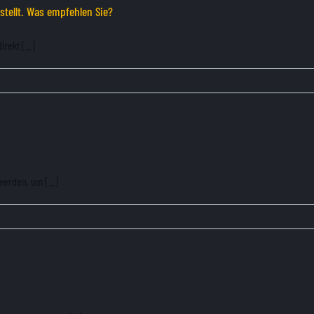
tellt. Was empfehlen Sie?
rekt [...]
erden, um [...]