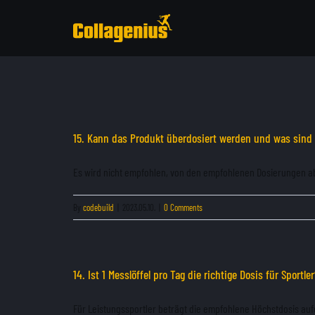
Skip
to
content
15. Kann das Produkt überdosiert werden und was sind 
Es wird nicht empfohlen, von den empfohlenen Dosierungen ab
By
codebuild
|
2023.05.10.
|
0 Comments
14. Ist 1 Messlöffel pro Tag die richtige Dosis für Sportle
Für Leistungssportler beträgt die empfohlene Höchstdosis auf