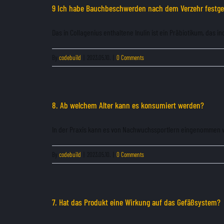
9 Ich habe Bauchbeschwerden nach dem Verzehr festges
Das in Collagenius enthaltene Inulin ist ein Präbiotikum, das indi
By
codebuild
|
2023.05.10.
|
0 Comments
8. Ab welchem Alter kann es konsumiert werden?
In der Praxis kann es von Nachwuchssportlern eingenommen w
By
codebuild
|
2023.05.10.
|
0 Comments
7. Hat das Produkt eine Wirkung auf das Gefäßsystem?