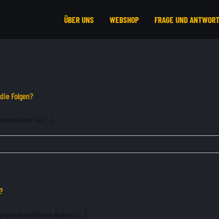
ÜBER UNS
WEBSHOP
FRAGE UND ANTWOR
die Folgen?
zuweichen! Die [...]
r?
grund des erhöhten Bedarfs [...]