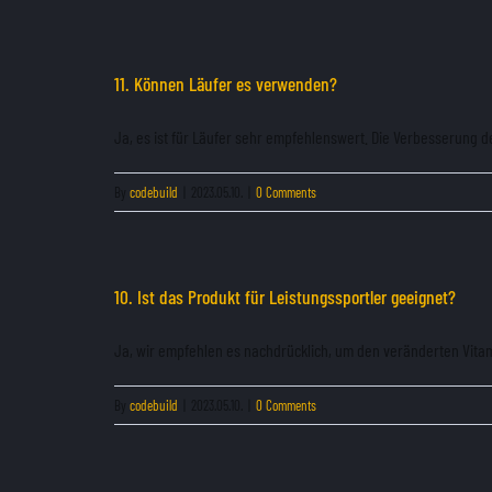
11. Können Läufer es verwenden?
Ja, es ist für Läufer sehr empfehlenswert. Die Verbesserung der
By
codebuild
|
2023.05.10.
|
0 Comments
10. Ist das Produkt für Leistungssportler geeignet?
Ja, wir empfehlen es nachdrücklich, um den veränderten Vitami
By
codebuild
|
2023.05.10.
|
0 Comments