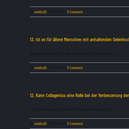
By
codebuild
|
2023.05.10.
|
0 Comments
13. Ist es für ältere Menschen mit anhaltenden Gelenk
Die gute Nachricht ist, dass es sich nicht nur positiv [...]
By
codebuild
|
2023.05.10.
|
0 Comments
12. Kann Collagenius eine Rolle bei der Verbesserung de
Ja, in mehr als einer Hinsicht! Zum einen kann die [...]
By
codebuild
|
2023.05.10.
|
0 Comments