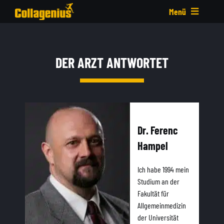
Skip
Menü
to
content
Über uns
DER ARZT ANTWORTET
Webshop
Frage und Antwort
Dr. Ferenc
Hampel
Kontakt
Ich habe 1994 mein
Cart
Studium an der
Fakultät für
Allgemeinmedizin
My account
der Universität