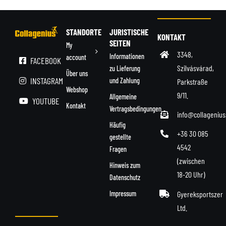
STANDORTE
JURISTISCHE
KONTAKT
SEITEN
My
3348,
Informationen
account
FACEBOOK
Szilvásvárad,
zu Lieferung
Über uns
INSTAGRAM
und Zahlung
Parkstraße
Webshop
9/11.
Allgemeine
YOUTUBE
Kontakt
Vertragsbedingungen
info@collagenius
Häufig
+36 30 085
gestellte
4542
Fragen
(zwischen
Hinweis zum
18-20 Uhr)
Datenschutz
Gyereksportszer
Impressum
Ltd.