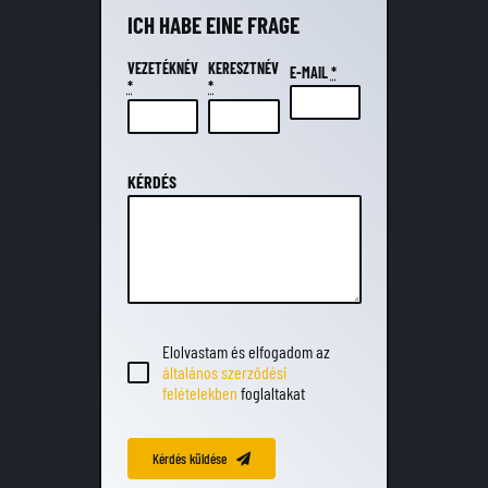
ICH HABE EINE FRAGE
VEZETÉKNÉV
KERESZTNÉV
E-MAIL
*
*
*
KÉRDÉS
Elolvastam és elfogadom az
általános szerződési
felételekben
foglaltakat
Kérdés küldése