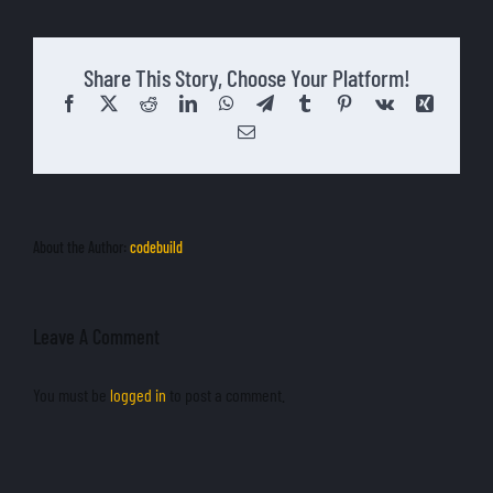
Deutsch
Share This Story, Choose Your Platform!
Facebook
X
Reddit
LinkedIn
WhatsApp
Telegram
Tumblr
Pinterest
Vk
Xing
Email
About the Author:
codebuild
Leave A Comment
You must be
logged in
to post a comment.