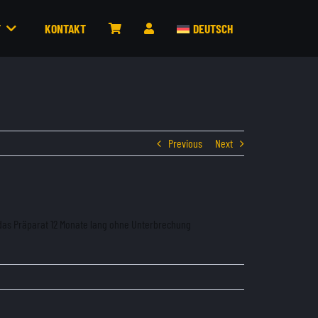
T
KONTAKT
DEUTSCH
Previous
Next
das Präparat 12 Monate lang ohne Unterbrechung