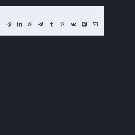
book
X
Reddit
LinkedIn
WhatsApp
Telegram
Tumblr
Pinterest
Vk
Xing
Email