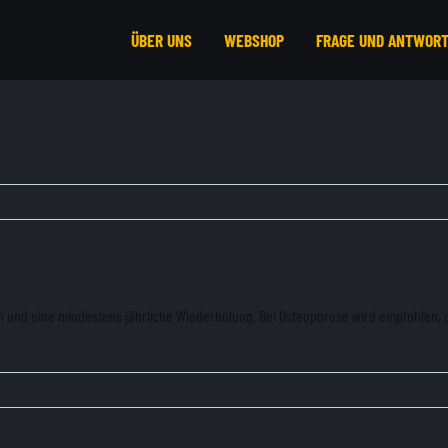
ÜBER UNS
WEBSHOP
FRAGE UND ANTWOR
und eine mindestens jährliche Wiederholung. Bei Osteoporose wird empfohlen, 