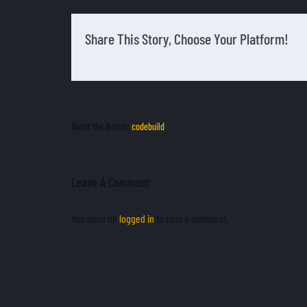
Share This Story, Choose Your Platform!
About the Author:
codebuild
Leave A Comment
You must be
logged in
to post a comment.